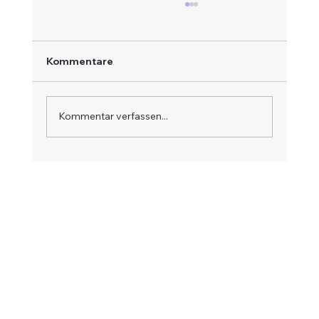
Kommentare
Kommentar verfassen...
Curcumin bei Alzheimer:
Neuvernetzung der Gehirngesundheit
(Studie PubMed 28527218)